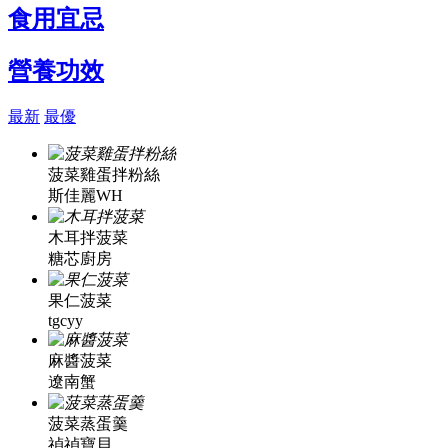
食用宜忌
營養功效
最新
最優
菠菜雞蛋拌粉絲
斯佳麗WH
木耳拌菠菜
糖芯廚房
果仁菠菜
tgcyy
麻醬菠菜
遼南蟹
菠菜蒸蛋羹
禎禎寶貝