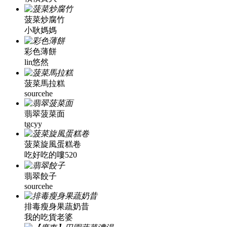
菠菜炒腐竹
小耿媽媽
彩色薄餅
lin悠然
菠菜馬拉糕
sourcehe
翡翠菠菜面
tgcyy
菠菜旋風蛋糕卷
吃好吃的嘍520
翡翠餃子
sourcehe
排毒瘦身果蔬奶昔
我的吃貨老婆