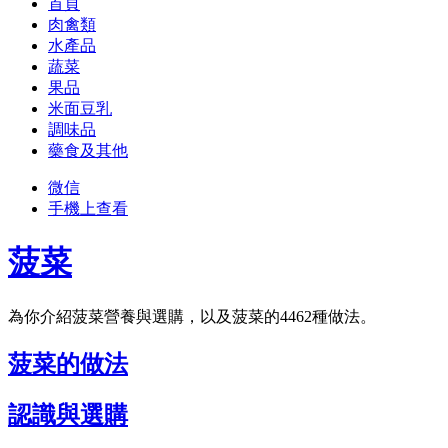
首頁
肉禽類
水產品
蔬菜
果品
米面豆乳
調味品
藥食及其他
微信
手機上查看
菠菜
為你介紹菠菜營養與選購，以及菠菜的4462種做法。
菠菜的做法
認識與選購