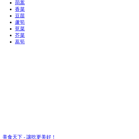
茼蒿
香菜
豆苗
蘆筍
莧菜
芥菜
萵筍
美食天下 - 讓吃更美好！