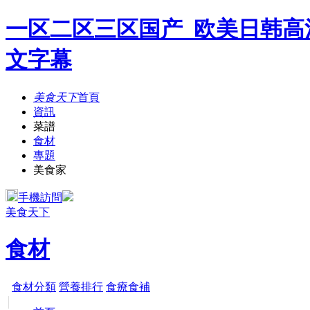
一区二区三区国产_欧美日韩高
文字幕
美食天下
首頁
資訊
菜譜
食材
專題
美食家
手機訪問
美食天下
食材
食材分類
營養排行
食療食補