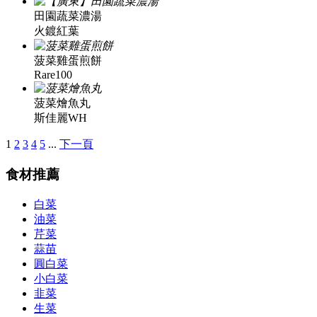
田園蔬菜濃湯
火鍍紅葉
菠菜雞蛋煎餅
Rare100
菠菜燴魚丸
斯佳麗WH
1
2
3
4
5
...
下一頁
食材推薦
白菜
油菜
芹菜
蒜苗
圓白菜
小白菜
韭菜
生菜