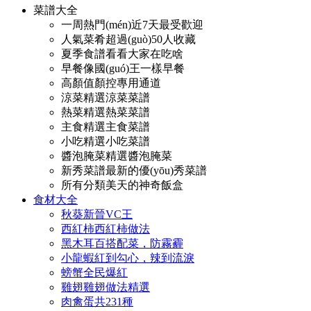
菜譜大全
一周熱門(mén)
近7天最受歡迎
人氣菜肴
超過(guò)50人收藏
夏季食譜
看看大家在吃啥
早餐
像國(guó)王一樣早餐
高顏值
顏控專用通道
涼菜
精選涼菜菜譜
熱菜
精選熱菜菜譜
主食
精選主食菜譜
小吃
精選小吃菜譜
醬泡腌菜
精選醬泡腌菜
新秀菜譜
最新的優(yōu)秀菜譜
所有分類
美天的神奇飯盒
食材大全
秋葵
新晉VC王
西紅柿
西紅柿做法
黑木耳
百搭配菜，防霧霾
小龍蝦
紅到勾心，辣到流淚
螃蟹
全民爆紅
雞翅
雞翅做法精選
肉禽蛋
共231種