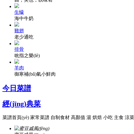
生蠔
海中牛奶
雞翅
老少通吃
排骨
吮指之樂(lè)
羊肉
御寒補(bǔ)氣小鮮肉
今日菜譜
經(jīng)典菜
菜譜首頁(yè)
家常菜譜
自制食材
高顏值
湯
烘焙
小吃
主食
涼