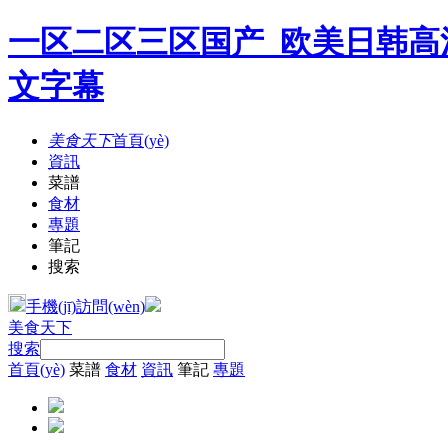
一区二区三区国产_欧美日韩高
文字幕
美食天下
首頁(yè)
資訊
菜譜
食材
專題
筆記
搜索
手機(jī)訪問(wèn)
美食天下
搜索
首頁(yè)
菜譜
食材
資訊
筆記
專題