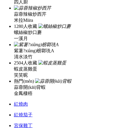
四人廚
蒜蓉辣椒炒西芹
米拉Miira
1280人收藏
螺絲椒炒口蘑
一溪月
紫薯?xiàng)椖鄿珗A
清水淡竹
2504人收藏
蝦皮蒸雞蛋
笑笑昵
熱門(mén)
蒜蓉開(kāi)背蝦
金鳳棲梧
紅燒肉
紅燒茄子
宮保雞丁