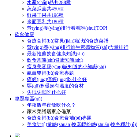
水產(chǎn)品
共288種
蔬菜瓜菌
共450種
鮮果干果
共196種
米面豆乳
共180種
營(yíng)養(yǎng)排行
看看誰(shuí)TOP!
飲食健康
食療食補(bǔ)
常見(jiàn)癥狀的食療菜譜
營(yíng)養(yǎng)排行
維生素礦物質(zhì)含量排行
最新推薦
飲食健康知識(shí)
飲食常識(shí)
健康知識(shí)
瘦身美容
應(yīng)該知道的小知識(shí)
氣血雙補(bǔ)
食療專題
痛經(jīng)
痛經(jīng)吃什么好
驅(qū)寒暖身
有溫度的食材
失眠
失眠吃什么好
專題專區(qū)
年夜飯
年夜飯吃什么？
家常菜譜
居家必備菜
食療食補(bǔ)
食療食補(bǔ)專題
美食計(jì)量轉(zhuǎn)換器
輕松轉(zhuǎn)換各種計(j