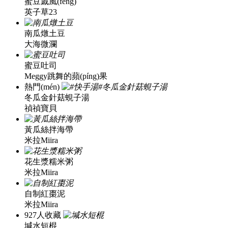
蜜豆戚風(fēng)
英子草23
南瓜燉土豆
大海微瀾
蜜豆吐司
Meggy跳舞的蘋(píng)果
熱門(mén)
冬瓜金針菇蜆子湯
禎禎寶貝
黃瓜絲拌海帶
米拉Miira
花生漿糯米粥
米拉Miira
自制紅棗泥
米拉Miira
927人收藏
堿水短棍