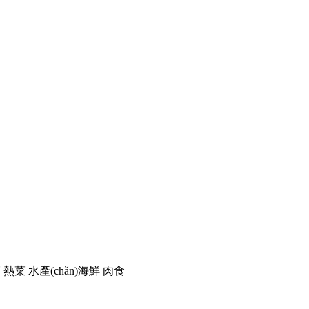
菜
熱菜
水產(chǎn)海鮮
肉食