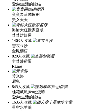
愛(ài)生活的饞貓
寶寶果蔬磷蝦粥
美女天天
海鮮大狂歡家庭版
菜菜烘焙屋
1463人收藏
雪衣豆沙
金鳳棲梧
820人收藏
韭菜炒雞蛋
RLing
黃米烙
眉兒
845人收藏
桂花戚風(fēng)蛋糕
愛(ài)生活的饞貓
1635人收藏
星空水羊羹