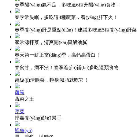
春季陽(yáng)氣不足，多吃這6種升陽(yáng)食物！
春季常失眠，多吃這4種蔬菜，養(yǎng)肝下火！
春季養(yǎng)肝是重點(diǎn)！建議多吃這5種養(yǎng)肝菜
家常涼拌菜，清爽開(kāi)胃解油膩
春天第一鮮正當(dāng)季，高鈣高蛋白！
春食甘，病不沾！春季進(jìn)補(bǔ)多吃這類食物
超級(jí)清腸菜，輕身減脂就吃它！
蘆筍
蔬菜之王
芹菜
排毒養(yǎng)顏好幫手
鯧魚(yú)
昌，美也，以味名