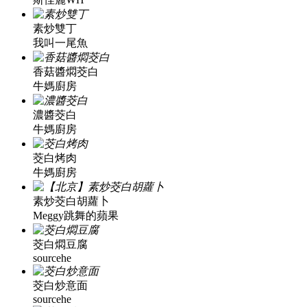
素炒雙丁
我叫一尾魚
香菇醬燜茭白
牛媽廚房
濃醬茭白
牛媽廚房
茭白烤肉
牛媽廚房
素炒茭白胡蘿卜
Meggy跳舞的蘋果
茭白燜豆腐
sourcehe
茭白炒意面
sourcehe