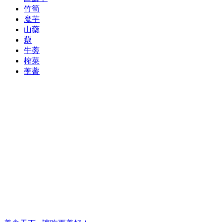
竹筍
魔芋
山藥
藕
牛蒡
榨菜
荸薺