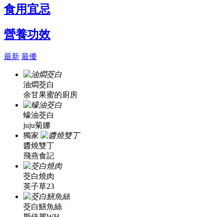
食用宜忌
營養功效
最新
最優
油燜茭白
余甘果蜜的廚房
蠔油茭白
juju菊娜
獨家
醬燒雙丁
飛燕食記
茭白燒肉
英子草23
茭白鱔魚絲
斯佳麗WH