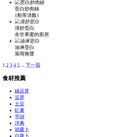
茭白炒肉絲
1粗茶淡飯1
清炒茭白
余甘果蜜的廚房
油淋茭白
落雨無聲
1
2
3
4
5
...
下一頁
食材推薦
綠豆芽
豆芽
土豆
紅薯
芋頭
洋蔥
胡蘿卜
白蘿卜