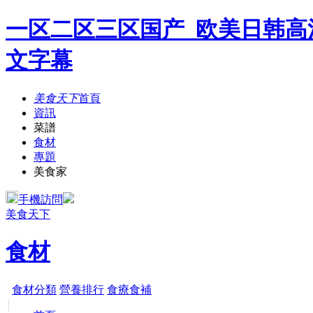
一区二区三区国产_欧美日韩高
文字幕
美食天下
首頁
資訊
菜譜
食材
專題
美食家
手機訪問
美食天下
食材
食材分類
營養排行
食療食補