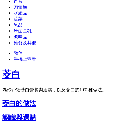
首頁
肉禽類
水產品
蔬菜
果品
米面豆乳
調味品
藥食及其他
微信
手機上查看
茭白
為你介紹茭白營養與選購，以及茭白的1092種做法。
茭白的做法
認識與選購