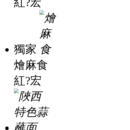
紅?宏
獨家
燴麻食
紅?宏