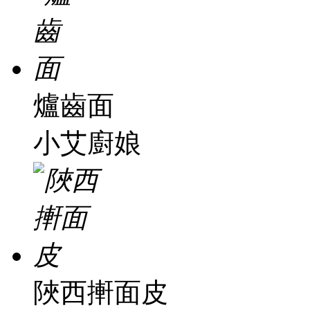
爐齒面
小艾廚娘
陜西搟面皮