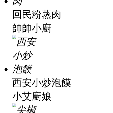
回民粉蒸肉
帥帥小廚
西安小炒泡饃
小艾廚娘