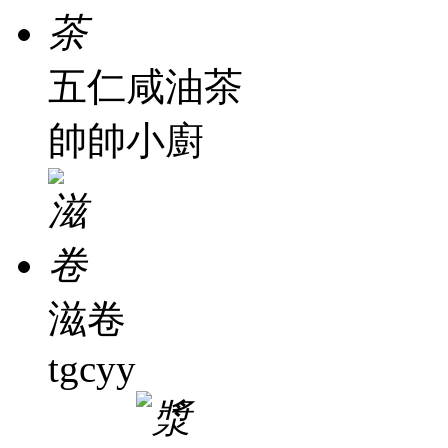
五仁咸油茶
帥帥小廚
滋卷
tgcyy