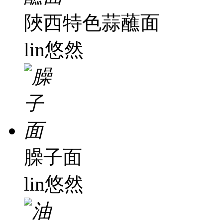
陜西特色蒜蘸面
lin悠然
臊子面
lin悠然