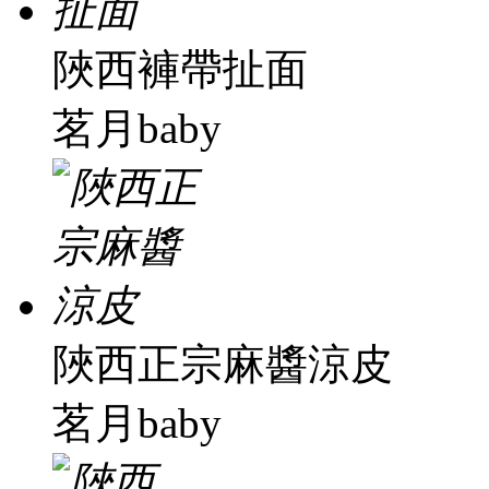
陜西褲帶扯面
茗月baby
陜西正宗麻醬涼皮
茗月baby