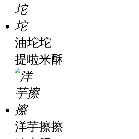
油坨坨
提啦米酥
洋芋擦擦