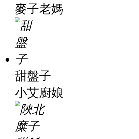
麥子老媽
甜盤子
小艾廚娘