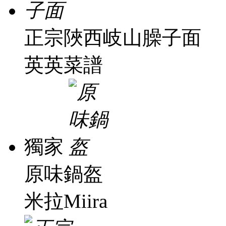
正宗陜西岐山臊子面
英英菜譜
獨家
原味鍋盔
米拉Miira