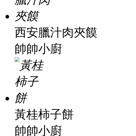
西安臘汁肉夾饃
帥帥小廚
黃桂柿子餅
帥帥小廚