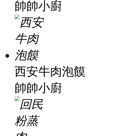
帥帥小廚
西安牛肉泡饃
帥帥小廚