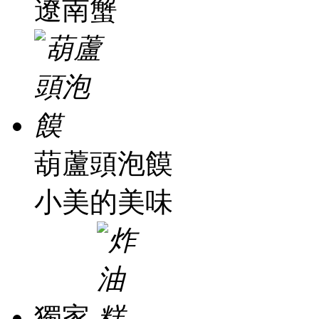
遼南蟹
葫蘆頭泡饃
小美的美味
獨家