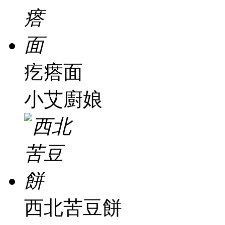
疙瘩面
小艾廚娘
西北苦豆餅