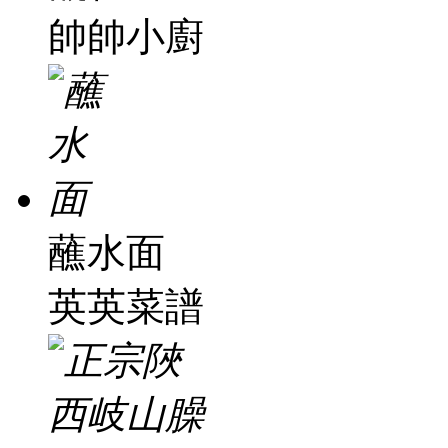
帥帥小廚
蘸水面
英英菜譜