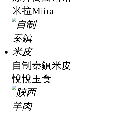
米拉Miira
自制秦鎮米皮
悅悅玉食