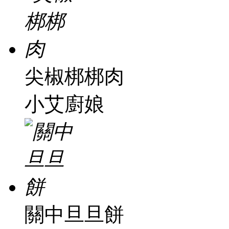
尖椒梆梆肉
小艾廚娘
關中旦旦餅