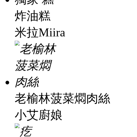
炸油糕
米拉Miira
老榆林菠菜燜肉絲
小艾廚娘