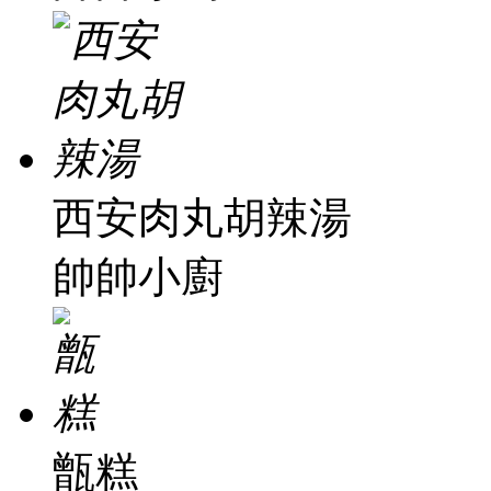
西安肉丸胡辣湯
帥帥小廚
甑糕