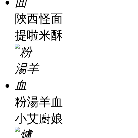
陜西怪面
提啦米酥
粉湯羊血
小艾廚娘