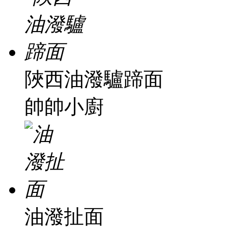
陜西油潑驢蹄面
帥帥小廚
油潑扯面