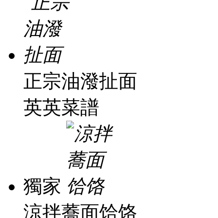
正宗油潑扯面
英英菜譜
獨家
涼拌蕎面饸饹