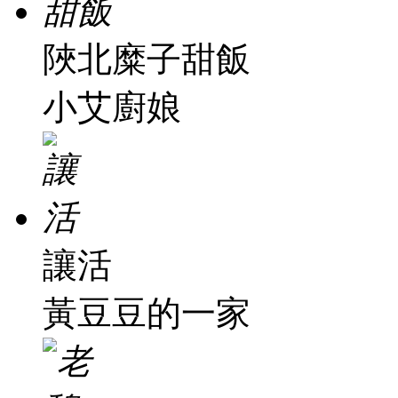
陜北糜子甜飯
小艾廚娘
讓活
黃豆豆的一家