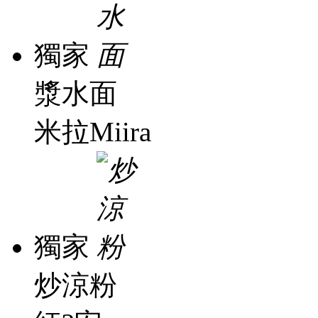
獨家
漿水面
米拉Miira
獨家
炒涼粉