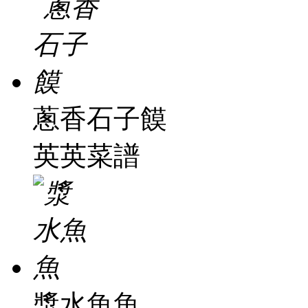
蔥香石子饃
英英菜譜
漿水魚魚