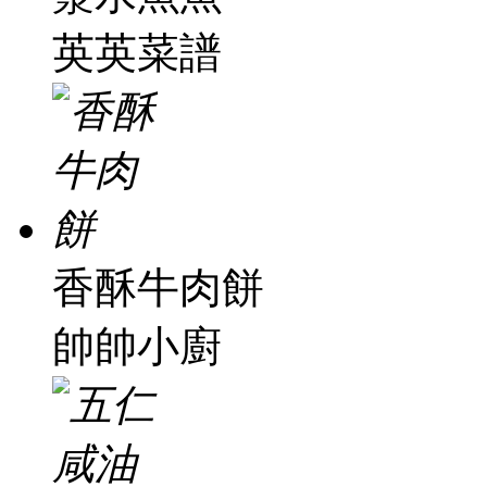
英英菜譜
香酥牛肉餅
帥帥小廚