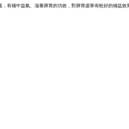
溫，有補中益氣、滋養脾胃的功效，對脾胃虛寒有較好的補益效