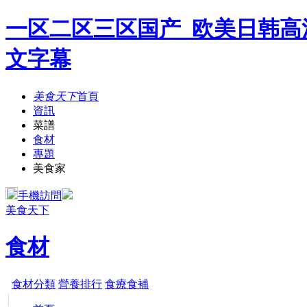
一区二区三区国产_欧美日韩高
文字幕
美食天下
首頁
資訊
菜譜
食材
專題
美食家
手機訪問
美食天下
食材
食材分類
營養排行
食療食補