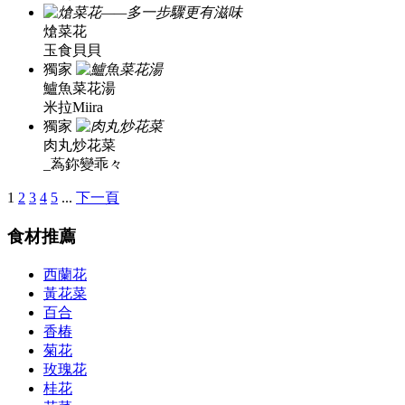
熗菜花
玉食貝貝
獨家
鱸魚菜花湯
米拉Miira
獨家
肉丸炒花菜
_蒍鉨變乖々
1
2
3
4
5
...
下一頁
食材推薦
西蘭花
黃花菜
百合
香椿
菊花
玫瑰花
桂花