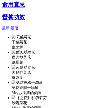
食用宜忌
營養功效
最新
最優
干煸菜花
狼之舞
臘肉炒菜花
緣豆兒
火腿炒菜花
爾東葉
菜花香腸一鍋燴
Meggy跳舞的蘋果
砂鍋菜花
Meggy跳舞的蘋果