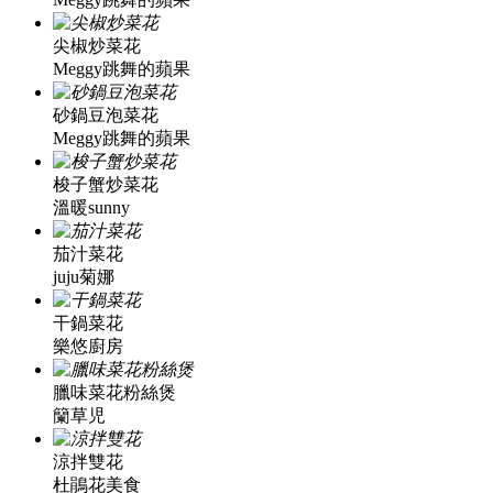
尖椒炒菜花
Meggy跳舞的蘋果
砂鍋豆泡菜花
Meggy跳舞的蘋果
梭子蟹炒菜花
溫暖sunny
茄汁菜花
juju菊娜
干鍋菜花
樂悠廚房
臘味菜花粉絲煲
籣草児
涼拌雙花
杜鵑花美食