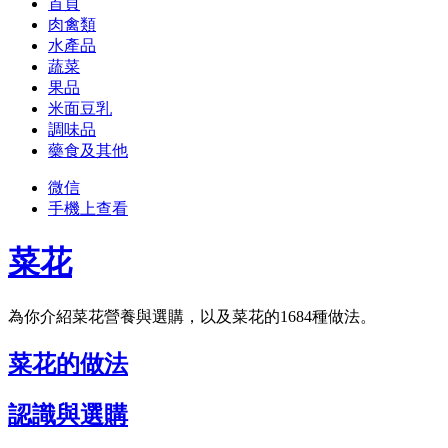
首頁
肉禽類
水產品
蔬菜
果品
米面豆乳
調味品
藥食及其他
微信
手機上查看
菜花
為你介紹菜花營養與選購，以及菜花的1684種做法。
菜花的做法
認識與選購