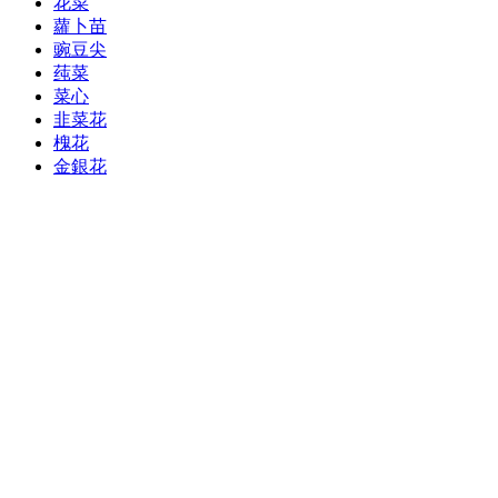
花菜
蘿卜苗
豌豆尖
莼菜
菜心
韭菜花
槐花
金銀花