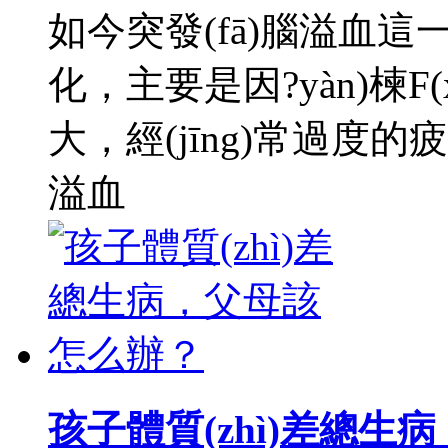
如今突發(fā)腦溢血這
化，主要是因?yàn)楝F
大，經(jīng)常過
溢血
孩子體質(zhì)差總生