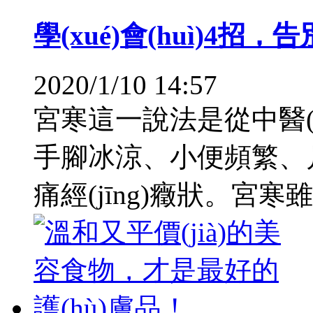
學(xué)會(huì)4招
2020/1/10 14:57
宮寒這一說法是從中醫(
手腳冰涼、小便頻繁、月經(
痛經(jīng)癥狀。宮