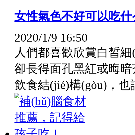
女性氣色不好可以吃什么調
2020/1/9 16:50
人們都喜歡欣賞白皙細(
卻長得面孔黑紅或晦暗蒼
飲食結(jié)構(gòu