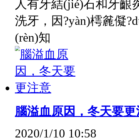
人有牙結(jié)石和
洗牙，因?yàn)樗麄儗?d
(rèn)知
腦溢血原因，冬天要更
2020/1/10 10:58