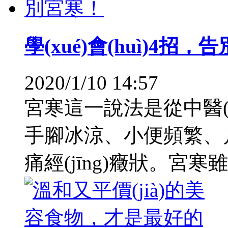
學(xué)會(huì)4招
2020/1/10 14:57
宮寒這一說法是從中醫(
手腳冰涼、小便頻繁、月經(
痛經(jīng)癥狀。宮