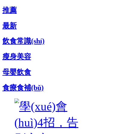
推薦
最新
飲食常識(shí)
瘦身美容
母嬰飲食
食療食補(bǔ)