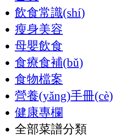
飲食常識(shí)
瘦身美容
母嬰飲食
食療食補(bǔ)
食物檔案
營養(yǎng)手冊(cè)
健康專欄
全部菜譜分類