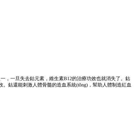
分之一，一旦失去鈷元素，維生素B12的治療功效也就消失了。鈷
其吸收。鈷還能刺激人體骨髓的造血系統(tǒng)，幫助人體制造紅血