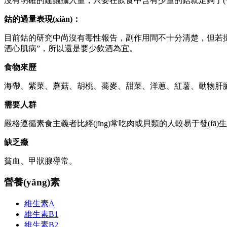
沒有明確的建議攝入量，只要在飲食中含有少量的鈷就足夠了(一
鈷的過量表現(xiàn)：
目前鈷的研究中尚沒有毒性報告，副作用間不十分清楚，但若攝取
酒心肌病”，所以還是要少飲酒為宜。
食物來歷
海帶、紫菜、蘑菇、胡桃、蕎麥、甜菜、洋蔥、紅薯、動物肝臟
需要人群
嚴格遵循素食主義者比經(jīng)常吃肉或貝類的人較易于發(fā)
缺乏癥
貧血、甲狀腺導常。
營養(yǎng)素
維生素A
維生素B1
維生素B2