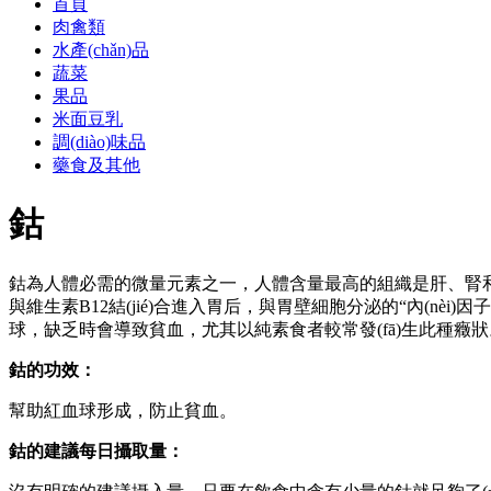
首頁
肉禽類
水產(chǎn)品
蔬菜
果品
米面豆乳
調(diào)味品
藥食及其他
鈷
鈷為人體必需的微量元素之一，人體含量最高的組織是肝、腎和骨。
與維生素B12結(jié)合進入胃后，與胃壁細胞分泌的“內(nèi
球，缺乏時會導致貧血，尤其以純素食者較常發(fā)生此種
鈷的功效：
幫助紅血球形成，防止貧血。
鈷的建議每日攝取量：