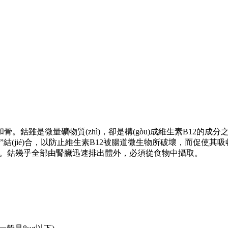
鈷雖是微量礦物質(zhì)，卻是構(gòu)成維生素B12的成
)因子”結(jié)合，以防止維生素B12被腸道微生物所破壞，而促使
癥狀。鈷幾乎全部由腎臟迅速排出體外，必須從食物中攝取。