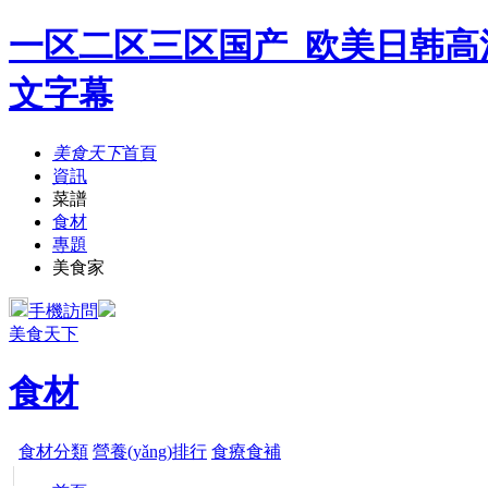
一区二区三区国产_欧美日韩高
文字幕
美食天下
首頁
資訊
菜譜
食材
專題
美食家
手機訪問
美食天下
食材
食材分類
營養(yǎng)排行
食療食補