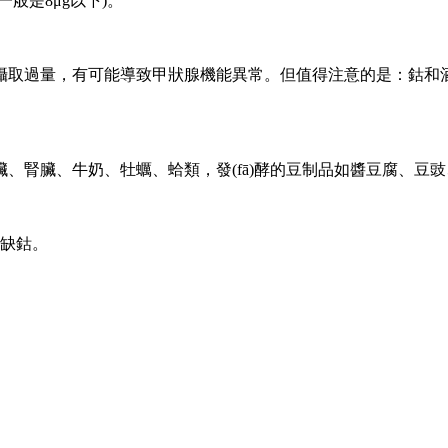
般是8μg以下)。
過量，有可能導致甲狀腺機能異常。但值得注意的是：鈷和酒精的
、腎臟、牛奶、牡蠣、蛤類，發(fā)酵的豆制品如醬豆腐、豆
生缺鈷。