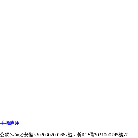
手機應用
公網(wǎng)安備33020302001662號
/
浙ICP備2021000745號-7