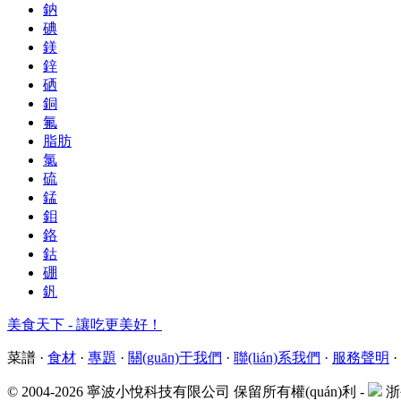
鈉
碘
鎂
鋅
硒
銅
氟
脂肪
氯
硫
錳
鉬
鉻
鈷
硼
釩
美食天下 - 讓吃更美好！
菜譜
·
食材
·
專題
·
關(guān)于我們
·
聯(lián)系我們
·
服務聲明
·
© 2004-2026 寧波小悅科技有限公司 保留所有權(quán)利 -
浙